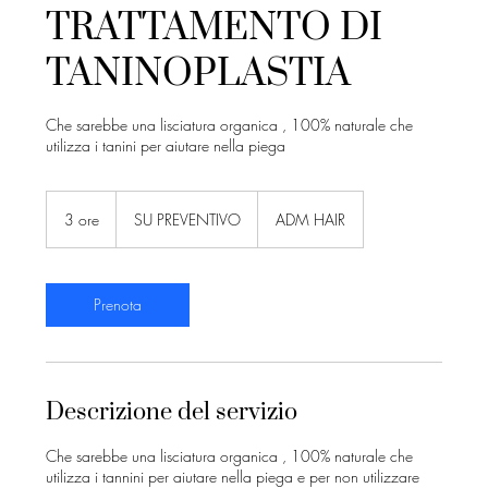
TRATTAMENTO DI
TANINOPLASTIA
Che sarebbe una lisciatura organica , 100% naturale che
utilizza i tanini per aiutare nella piega
SU
PREVENTIVO
3 ore
3
SU PREVENTIVO
ADM HAIR
o
r
e
Prenota
Descrizione del servizio
Che sarebbe una lisciatura organica , 100% naturale che
utilizza i tannini per aiutare nella piega e per non utilizzare