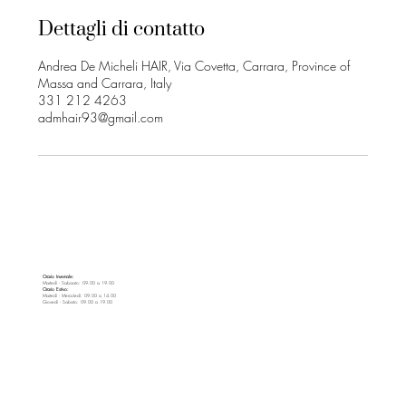
Dettagli di contatto
Andrea De Micheli HAIR, Via Covetta, Carrara, Province of
Massa and Carrara, Italy
331 212 4263
admhair93@gmail.com
Orario Invernale:
Martedì - Sabaato: 09.00 a 19.00
Orario Estivo:
Martedì - Mercoledì: 09.00 a 14.00
Giovedì - Sabato: 09.00 a 19.00