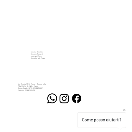
Termini e Condizioni
Domande Frequenti
Assistenza Cliente
Informativa sulla Privacy
Via Covetta 19 Bis Avenza - Carrara, Italia
ADM HAIR di De Micheli Andrea
Codice Fiscale: DMCNDR93B25B832Y
Partita Iva: 01447300458
Come posso aiutarti?